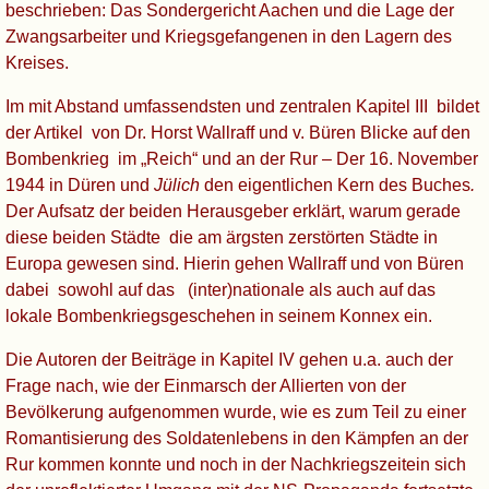
beschrieben: Das Sondergericht Aachen und die Lage der
Zwangsarbeiter und Kriegsgefangenen in den Lagern des
Kreises.
Im mit Abstand umfassendsten und zentralen Kapitel III bildet
der Artikel von Dr. Horst Wallraff und v. Büren
Blicke auf den
Bombenkrieg im „Reich“ und an der R
ur – Der 16. November
1944 in Düren und
Jülich
den eigentlichen Kern des Buches
.
Der Aufsatz der beiden Herausgeber erklärt, warum gerade
diese beiden Städte die am ärgsten zerstörten Städte in
Europa gewesen sind. Hierin gehen Wallraff und von Büren
dabei sowohl auf das
(inter)nationale als auch auf das
lok
ale Bombenkriegsgeschehen in seinem Konnex ein.
Die Autoren der Beiträge in Kapitel IV gehen u.a. auch der
Frage nach, wie der Einmarsch der Allierten von der
Bevölkerung aufgenommen wurde, wie es zum Teil zu einer
Romantisierung des Soldatenlebens in den Kämpfen an der
Rur kommen konnte und noch in der Nachkriegszeitein sich