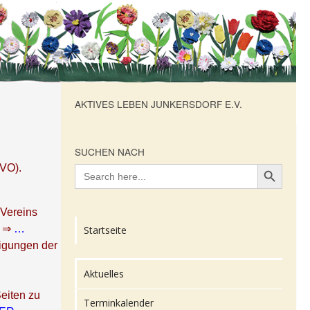
AKTIVES LEBEN JUNKERSDORF E.V.
SUCHEN NACH
Search Button
Search
GVO).
for:
 Vereins
r ⇒
…
Startseite
ligungen der
Aktuelles
eiten zu
Terminkalender