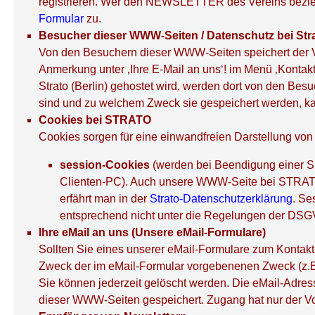
registrieren. Wer den NEWSLETTER des Vereins bezieh
Formular
zu.
Besucher dieser WWW-Seiten / Datenschutz bei Str
Von den Besuchern dieser WWW-Seiten speichert der 
Anmerkung unter ‚Ihre E-Mail an uns‘! im Menü ‚Konta
Strato (Berlin) gehostet wird, werden dort von den 
sind und zu welchem Zweck sie gespeichert werden, k
Cookies bei STRATO
Cookies sorgen für eine einwandfreien Darstellung vo
session-Cookies
(werden bei Beendigung einer Si
Clienten-PC). Auch unsere WWW-Seite bei STRATO 
erfährt man in der
Strato-Datenschutzerklärung
. Se
entsprechend nicht unter die Regelungen der DSG
Ihre eMail an uns (Unsere eMail-Formulare)
Sollten Sie eines unserer eMail-Formulare zum Kontakt
Zweck der im eMail-Formular vorgebenenen Zweck (z.
Sie können jederzeit gelöscht werden. Die eMail-Adre
dieser WWW-Seiten gespeichert. Zugang hat nur der Vo