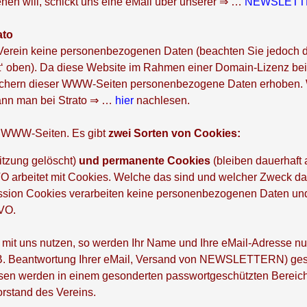
en will, schickt uns eine eMail über unserer ⇒ …
NEWSLETT
ato
Verein keine personenbezogenen Daten (beachten Sie jedoch d
kt‘ oben). Da diese Website im Rahmen einer Domain-Lizenz bei
Besuchern dieser WWW-Seiten personenbezogene Daten erhoben.
ann man bei Strato ⇒ …
hier
nachlesen.
n WWW-Seiten. Es gibt
zwei Sorten von Cookies:
tzung gelöscht)
und permanente Cookies
(bleiben dauerhaft
arbeitet mit Cookies. Welche das sind und welcher Zweck dahi
ssion Cookies verarbeiten keine personenbezogenen Daten und
VO.
 mit uns nutzen, so werden Ihr Name und Ihre eMail-Adresse n
B. Beantwortung Ihrer eMail, Versand von NEWSLETTERN) ges
ssen werden in einem gesonderten passwortgeschützten Bereic
rstand des Vereins.