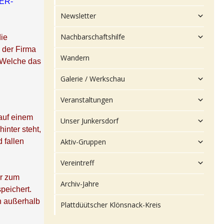
ER-
Newsletter
Nachbarschaftshilfe
ie
 der Firma
Wandern
 Welche das
Galerie / Werkschau
Veranstaltungen
 auf einem
Unser Junkersdorf
nter steht,
 fallen
Aktiv-Gruppen
Vereintreff
ur zum
Archiv-Jahre
peichert.
h außerhalb
Plattdüütscher Klönsnack-Kreis