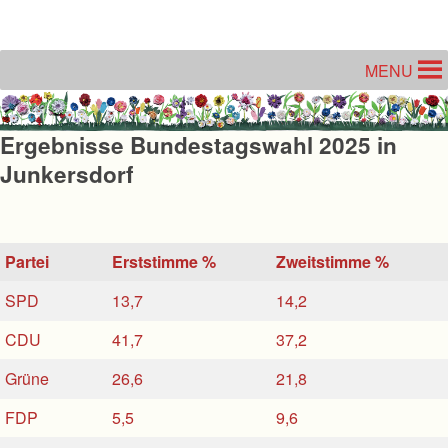
Unter dem Inhalt
MENU
Ergebnisse Bundestagswahl 2025 in
Junkersdorf
Partei
Erststimme %
Zweitstimme %
SPD
13,7
14,2
CDU
41,7
37,2
Grüne
26,6
21,8
FDP
5,5
9,6