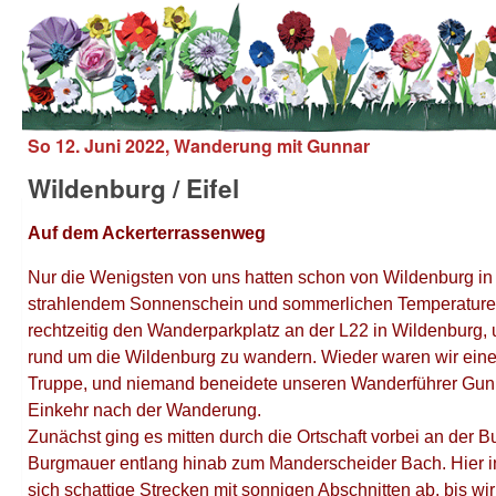
Unter dem Inhalt
So 12. Juni 2022, Wanderung mit Gunnar
Wildenburg / Eifel
Auf dem Ackerterrassenweg
Nur die Wenigsten von uns hatten schon von Wildenburg in d
strahlendem Sonnenschein und sommerlichen Temperaturen
rechtzeitig den Wanderparkplatz an der L22 in Wildenburg
rund um die Wildenburg zu wandern. Wieder waren wir eine
Truppe, und niemand beneidete unseren Wanderführer Gunna
Einkehr nach der Wanderung.
Zunächst ging es mitten durch die Ortschaft vorbei an der B
Burgmauer entlang hinab zum Manderscheider Bach. Hier i
sich schattige Strecken mit sonnigen Abschnitten ab, bis wi